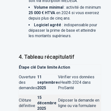
soit via inscription MEDEGA.
Volume minimal
: activité de minimum
25 000 € HTVA
en 2024 si vous exercez
depuis plus de cinq ans.
Logiciel agréé
: indispensable pour
dépasser la prime de base et atteindre
les montants supérieurs.
4. Tableau récapitulatif
Étape clé
Date limite
Action
Ouverture
11
Vérifier vos données
des
septembre
eHealth 2024 dans
demandes
2025
ProSanté
15
Clôture
Déposer la demande en
décembre
définitive
ligne ou via formulaire
2025