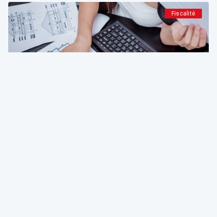
Fiscalité
Deg & Partners
Paroles d’expert
L'amortissement en droit fiscal et comptable
belge: fondements, méthodes et guide pratique
pour indépendants et sociétés
Emmanuel Degrève
Partner & Conseil Fiscal @ Deg & Partners
01 Aug 2026 à 04:15
Patrimoine et finance personnel
Deg & Partners
Paroles d’expert
Transmettre la brique: donner ou vendre un
immeuble à ses enfants