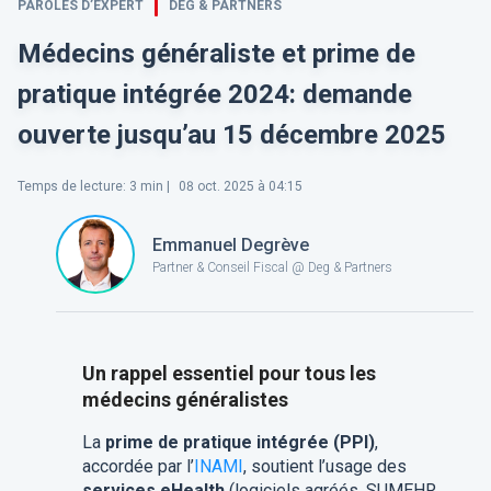
PAROLES D’EXPERT
DEG & PARTNERS
Médecins généraliste et prime de
pratique intégrée 2024: demande
ouverte jusqu’au 15 décembre 2025
Temps de lecture
:
3
min |
08 oct. 2025 à 04:15
Emmanuel Degrève
Partner & Conseil Fiscal @ Deg & Partners
Un rappel essentiel pour tous les
médecins généralistes
La
prime de pratique intégrée (PPI)
,
accordée par l’
INAMI
, soutient l’usage des
services eHealth
(logiciels agréés, SUMEHR,