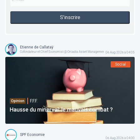
S'inscrire
Etienne de Callataÿ
Cofondateur et Chief Economist @ Orcadia Asset Management
06 Aug 2026 à 04:05
Social
F.F.F.
Opinion
Hausse du minerval: le mauvais combat ?
SPF Economie
06 Aug 2026 à 04:00