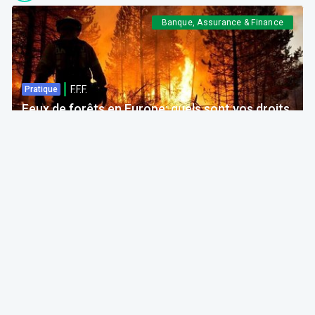
Banque, Assurance & Finance
F.F.F.
Pratique
Feux de forêts en Europe: quels sont vos droits
si votre voyage est impacté ?
Bruno Colmant
Professeur, Membre de l'Académie Royale
06 Aug 2026 à 04:00
GRH, Emploi, formation
F.F.F.
Opinion