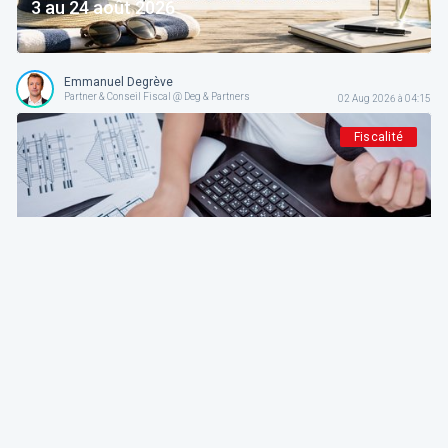
3 au 24 août 2026
Emmanuel Degrève
Partner & Conseil Fiscal @ Deg & Partners
02 Aug 2026 à 04:15
Fiscalité
Deg & Partners
Paroles d’expert
L'amortissement en droit fiscal et comptable
belge: fondements, méthodes et guide pratique
pour indépendants et sociétés
Emmanuel Degrève
Partner & Conseil Fiscal @ Deg & Partners
01 Aug 2026 à 04:15
Patrimoine et finance personnel