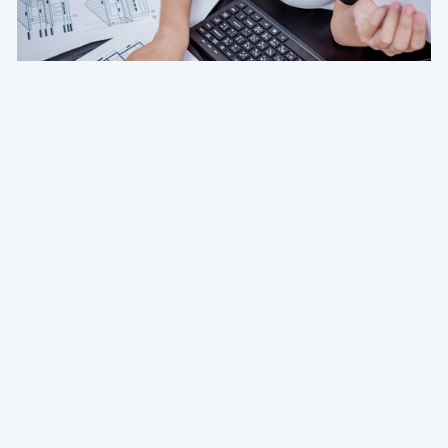
Deg & Partners
Paroles d’expert
L'amortissement en droit fiscal et comptable
belge: fondements, méthodes et guide pratique
pour indépendants et sociétés
Emmanuel Degrève
Partner & Conseil Fiscal @ Deg & Partners
01 Aug 2026 à 04:15
Patrimoine et finance personnel
Deg & Partners
Paroles d’expert
Transmettre la brique: donner ou vendre un
immeuble à ses enfants