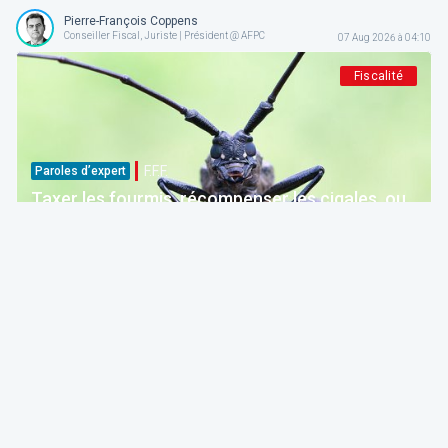
Pierre-François Coppens
Conseiller Fiscal, Juriste | Président @ AFPC
07 Aug 2026 à 04:10
Fiscalité
F.F.F.
Paroles d’expert
Taxer les fourmis, récompenser les cigales, ou
comment la Belgique décourage ceux qui
épargnent
ITAA
07 Aug 2026 à 04:00
Fiscalité
F.F.F.
Actualité