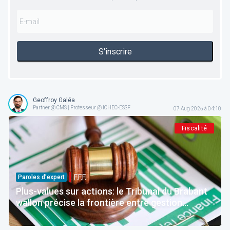
S'inscrire
Geoffroy Galéa
Partner @ CMS | Professeur @ ICHEC-ESSF
07 Aug 2026 à 04:10
Fiscalité
F.F.F.
Paroles d’expert
Plus-values sur actions: le Tribunal du Brabant
wallon précise la frontière entre gestion
normale et spéculation