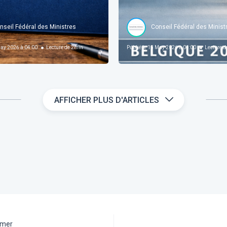
nseil Fédéral des Ministres
Conseil Fédéral des Minist
ay 2026 à 04:00
Lecture de
2
min
Publié le
15 May 2026 à 04:00
Lecture d
AFFICHER PLUS D'ARTICLES
aimer