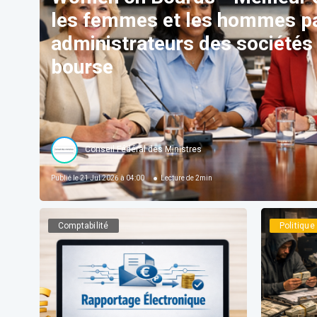
les femmes et les hommes pa
administrateurs des sociétés
bourse
Conseil Fédéral des Ministres
Publié le
21 Jul 2026 à 04:00
Lecture de
2
min
Comptabilité
Politiqu