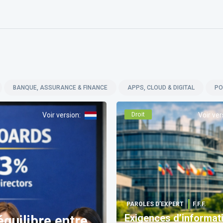
BANQUE, ASSURANCE & FINANCE
APPS, CLOUD & DIGITAL
PO
Voir version
:
Droit
Voir ver
PAROLES D’EXPERT
F.F.F.
Exigences d’informat
quilibre entre