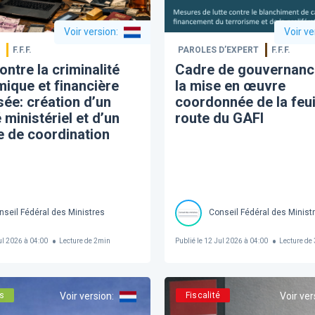
Voir version
:
Voir ve
F.F.F.
PAROLES D’EXPERT
F.F.F.
ontre la criminalité
Cadre de gouvernanc
ique et financière
la mise en œuvre
sée: création d’un
coordonnée de la feui
ministériel et d’un
route du GAFI
e de coordination
nseil Fédéral des Ministres
Conseil Fédéral des Minist
l 2026 à 04:00
Lecture de
2
min
Publié le
12 Jul 2026 à 04:00
Lecture de
s
Voir version
:
Fiscalité
Voir ver