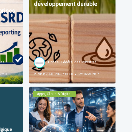
développement durable
prises
res
Conseil Fédéral des Ministres
2
min
Publié le
20 Jul 2026 à 04:00
Lecture de
2
min
Apps, Cloud & Digital