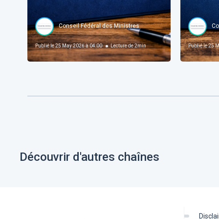
Conseil Fédéral des Ministres
Co
Publié le
25 May 2026 à 04:00
Lecture de
2
min
Publié le
25 M
Découvrir d'autres chaînes
discl