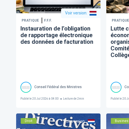
Voir version
:
PRATIQUE
F.F.F.
PRATIQUE
Instauration de l’obligation
Lutte c
de rapportage électronique
économ
des données de facturation
organi
Comité 
Collèg
Conseil Fédéral des Ministres
Co
Publié le
20 Jul 2026 à 04:00
Lecture de
2
min
Publié le
20 Ju
Droit
Voir version
:
Busines