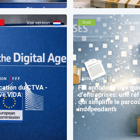
é
Voir version
:
Droit
Voir ver
ION
F.F.F.
LÉGISLATION
F.F.F.
cation du CTVA -
Fin annoncée des gui
ive VIDA
d’entreprises: une ré
qui simplifie le parco
indépendants