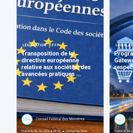
LÉGISLATION
F.F.F.
LÉGISLAT
Transposition de la
Progra
directive européenne
Gatewa
relative aux sociétés: des
respec
avancées pratiques ...
Conseil Fédéral des Ministres
Co
Publié le
05 Jul 2026 à 04:00
Lecture de
3
min
Publié le
14 J