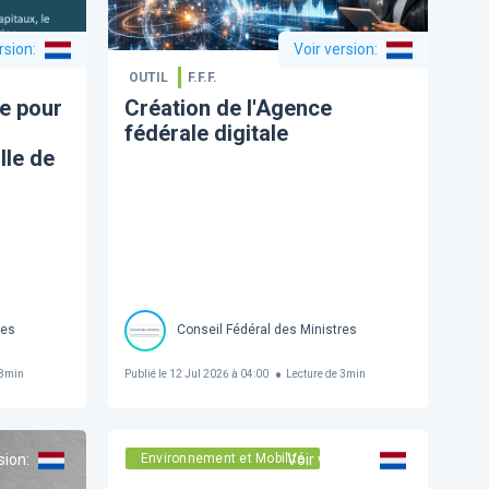
rsion
:
Voir version
:
OUTIL
F.F.F.
e pour
Création de l'Agence
fédérale digitale
lle de
res
Conseil Fédéral des Ministres
3
min
Publié le
12 Jul 2026 à 04:00
Lecture de
3
min
sion
:
Environnement et Mobilité
Voir version
: