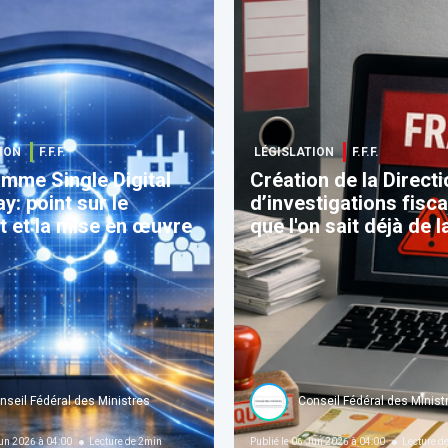
ION
F.F.F.
LÉGISLATION
F.F.F.
mme Single Digital
Création de la Directi
y: point sur le
d’investigations fisca
t et la mise en œuvre
que l'on sait déjà de la
nseil Fédéral des Ministres
Conseil Fédéral des Minist
un 2026 à 04:00
Lecture de
2
min
Publié le
06 Jun 2026 à 04:00
Lecture d