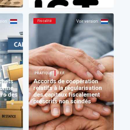
sion
:
Fiscalité
Voir version
:
PRATIQUE
F.F.F.
chets
Accords de coopération
forme
relatifs à la régularisation
urs des
des capitaux fiscalement
prescrits non scindés