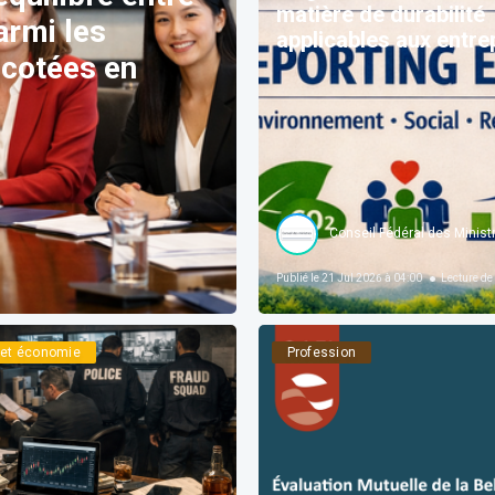
matière de durabilité
rmi les
applicables aux entre
 cotées en
Conseil Fédéral des Minist
Publié le
21 Jul 2026 à 04:00
Lecture de
e et économie
Profession