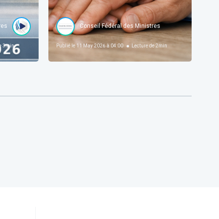
res
Forum For the Future
Conseil Fédéral des Ministres
e
3
min
Publié le
11 May 2026 à 04:00
Lecture de
2
min