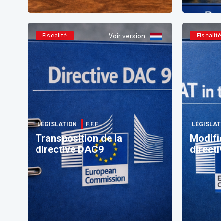
Fiscalité
Voir version
:
Fiscalit
LÉGISLATION
F.F.F.
LÉGISLAT
Transposition de la
Modifi
directive DAC9
direct