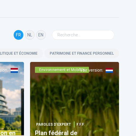
FR
NL
EN
LITIQUE ET ÉCONOMIE
PATRIMOINE ET FINANCE PERSONNEL
BUSI
sion
:
Environnement et Mobilité
Voir version
:
PAROLES D’EXPERT
F.F.F.
ion en
Plan fédéral de