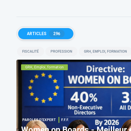
ARTICLES
296
FISCALITÉ
PROFESSION
GRH, EMPLOI, FORMATION
GRH, Emploi, formation
PAROLES D’EXPERT
F.F.F.
Women on Boards - Meilleur é