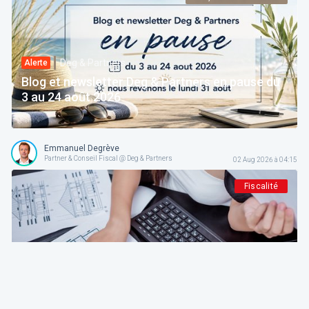
Deg & Partners
Alerte
Blog et newsletter Deg & Partners en pause du
3 au 24 août 2026
Emmanuel Degrève
Partner & Conseil Fiscal @ Deg & Partners
02 Aug 2026 à 04:15
Fiscalité
Deg & Partners
Paroles d’expert
L'amortissement en droit fiscal et comptable
belge: fondements, méthodes et guide pratique
pour indépendants et sociétés