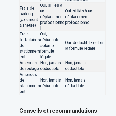
Oui, si liés à
Frais de
un
Oui, si liés à un
parking
déplacement
déplacement
(paiement
professionne
professionnel
à l’heure)
l
Frais
Oui,
forfaitaires
déductible
Oui, déductible selon
de
selon la
la formule légale
stationnem
formule
ent
légale
Amendes
Non, jamais
Non, jamais
de roulage
déductible
déductible
Amendes
de
Non, jamais
Non, jamais
stationnem
déductible
déductible
ent
Conseils et recommandations