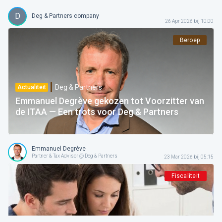
D
Deg & Partners company
26 Apr 2026 bij 10:00
Beroep
Deg & Partners
Actualiteit
Emmanuel Degrève gekozen tot Voorzitter van
de ITAA — Een trots voor Deg & Partners
Emmanuel Degrève
Partner & Tax Advisor @ Deg & Partners
23 Mar 2026 bij 05:15
Fiscaliteit