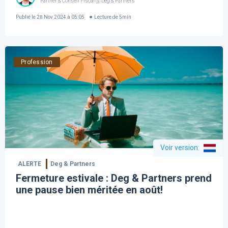
Partner & Conseil Fiscal @ Deg & Partners
Publié le
28 Nov 2024 à 05:05
Lecture de
5
min
Profession
Voir version
:
ALERTE
Deg & Partners
Fermeture estivale : Deg & Partners prend
une pause bien méritée en août!