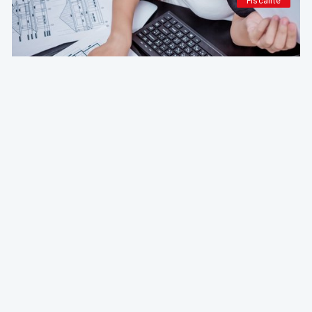
Fiscalité
Deg & Partners
Paroles d’expert
L'amortissement en droit fiscal et comptable
belge: fondements, méthodes et guide pratique
pour indépendants et sociétés
Emmanuel Degrève
Partner & Conseil Fiscal @ Deg & Partners
01 Aug 2026 à 04:15
Patrimoine et finance personnel
Deg & Partners
Paroles d’expert
Transmettre la brique: donner ou vendre un
immeuble à ses enfants