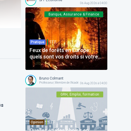
06 Aug 2026 à 04:00
Banque, Assurance & Finance
F.F.F.
Pratique
Feux de forêts en Europe:
quels sont vos droits si votre
voyage est impacté ?
Bruno Colmant
Professeur, Membre de l'Académie Royale
06 Aug 2026 à 04:00
GRH, Emploi, formation
és
F.F.F.
Opinion
Quelles études choisir en