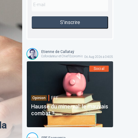
S'inscrire
Etienne de Callataÿ
Cofondateur et Chief Economist @ Orcadia Asset Management
06 Aug 2026 à 04:05
Social
F.F.F.
Opinion
Hausse du minerval: le mauvais
combat ?
la
SPF Economie