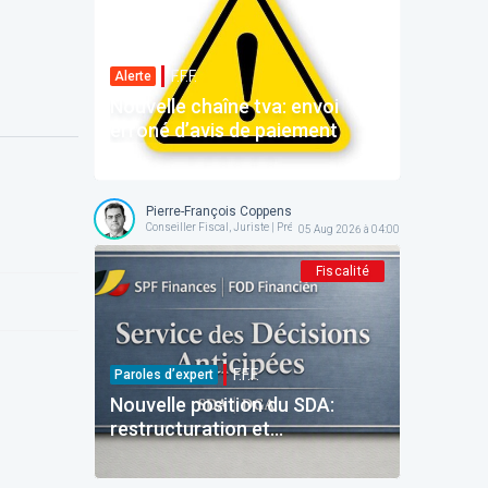
F.F.F.
Alerte
Nouvelle chaîne tva: envoi
erroné d’avis de paiement
Pierre-François Coppens
Conseiller Fiscal, Juriste | Président @ AFPC
05 Aug 2026 à 04:00
Fiscalité
F.F.F.
Paroles d’expert
Nouvelle position du SDA:
restructuration et
reinvestissement