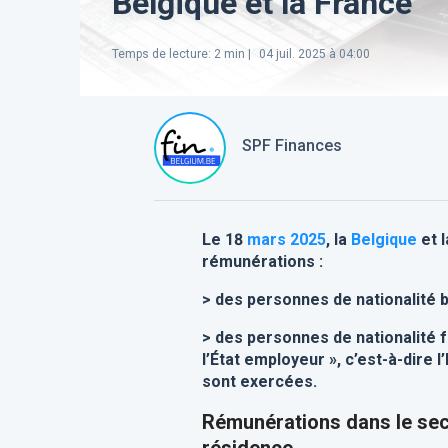
Belgique et la France
Temps de lecture
:
2
min |
04 juil. 2025 à 04:00
SPF Finances
Le 18
mars
2025
, la
Belgique
et 
rémunérations :
> des personnes de nationalité b
> des personnes de nationalité f
l’État employeur », c’est-à-dire l
sont exercées.
Rémunérations dans le sec
résidence