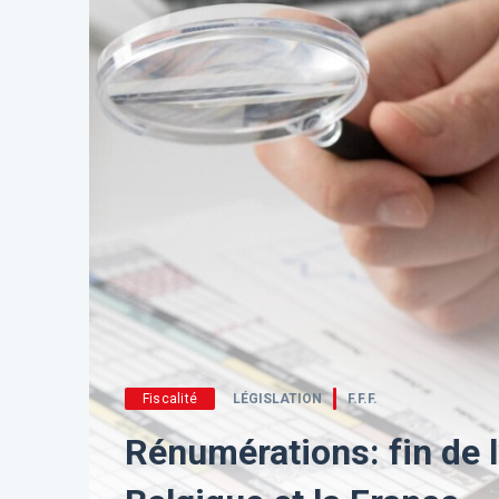
Fiscalité
LÉGISLATION
F.F.F.
Rénumérations: fin de 