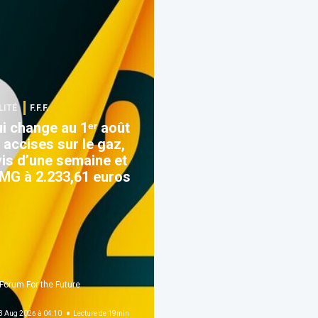
LITÉ
F.F.F.
i change au 1ᵉʳ août
 accises sur le gaz,
is d’une semaine et
G à 2.233,61 euros
Forum For the Future
 Aug 2026 à 04:10
Lecture de
19
min