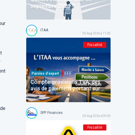
septembre 2026 ?
our
ITAA
05 Aug 2026 à 11:30
Fiscalité
t
.
ent
F.F.F.
Paroles d’expert
Compte-provisions TVA: des
avis de paiement portant sur
des montants déjà payés
 de
SPF Finances
05 Aug 2026 à 09:30
Fiscalité