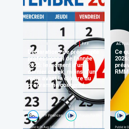
CIRCULAIRE | INSTRUCTION
F.F.F.
ACTUA
Déclarations de précompte
Ce qu
professionnel de l'année
2026:
2025: le moment d’un
préav
dernier check, moins d’un
RMMM
mois avant la clôture du
programme concerné
SPF Finances
Forum For the Future
Publié le
05 Aug 2026 à 04:00
Lecture de
2
min
Publié le
03