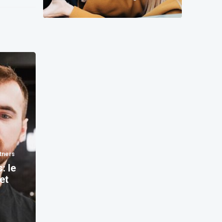
change pour vous
tners
: le
et
e