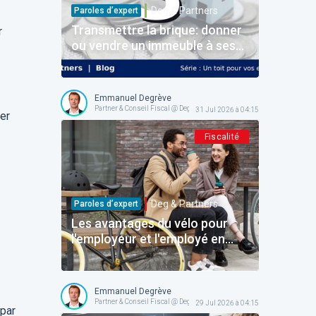
Deg & Partners
Paroles d’expert
Transmettre la brique: donner
r
ou vendre un immeuble à ses
enfants
Emmanuel Degrève
Partner & Conseil Fiscal @ Deg & Partners
31 Jul 2026 à 04:15
er
Fiscalité
Deg & Partners
Paroles d’expert
Les avantages du vélo pour
l'employeur et l'employé en
Belgique: le dossier complet
pour structurer l'avantage
sans faux pas!
Emmanuel Degrève
Partner & Conseil Fiscal @ Deg & Partners
29 Jul 2026 à 04:15
 par