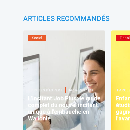
ARTICLES RECOMMANDÉS
Social
Fiscal
PAROLES D’EXPERT
Deg & Partners
PAROLE
L'Incitant Job Plus: le guide
Enfan
complet du nouvel incitant
étudi
unique à l'embauche en
gagn
Wallonie
l'ava