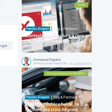
Droit
Deg & Partners
Paroles d’expert
Contester une facture à l'ère
Peppol: la procédure complète
arger
pour protéger votre entreprise
Emmanuel Degrève
Partner & Conseil Fiscal @ Deg & Partners
27 Jul 2026 à 04:15
Environnement et Mobilité
Deg & Partners
Paroles d’expert
Vignette routière belge: ce que
l'accord des trois Régions