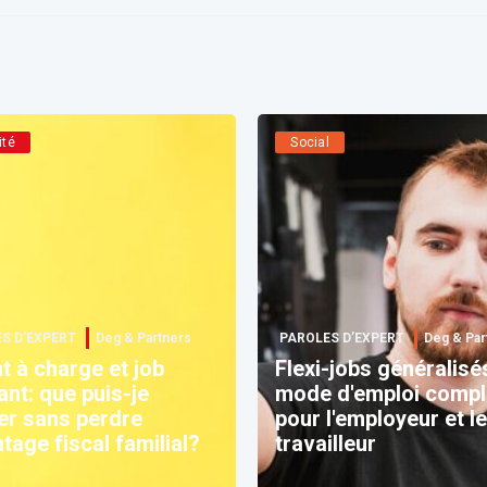
ité
Social
S D’EXPERT
Deg & Partners
PAROLES D’EXPERT
Deg & Par
t à charge et job
Flexi-jobs généralisés
ant: que puis-je
mode d'emploi compl
er sans perdre
pour l'employeur et l
ntage fiscal familial?
travailleur