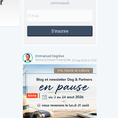
r
communauté
S'inscrire
Emmanuel Degrève
Partner & Conseil Fiscal @ Deg & Partners
02 Aug 2026 à 12:00
Vie, loisirs et culture
Deg & Partners
Alerte
Blog et newsletter Deg &
Partners en pause du 3 au 24
août 2026