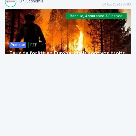
SPF Economie
06 Aug 2026 à 04:00
Banque, Assurance & Finance
F.F.F.
Pratique
Feux de forêts en Europe: quels sont vos droits
si votre voyage est impacté ?
Bruno Colmant
Professeur, Membre de l'Académie Royale
06 Aug 2026 à 04:00
GRH, Emploi, formation
F.F.F.
Opinion