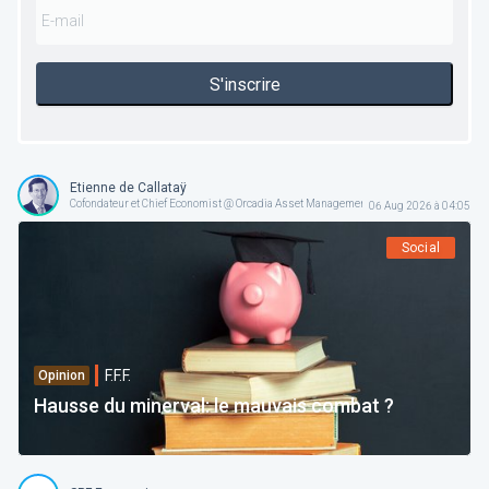
S'inscrire
Etienne de Callataÿ
Cofondateur et Chief Economist @ Orcadia Asset Management
06 Aug 2026 à 04:05
Social
F.F.F.
Opinion
Hausse du minerval: le mauvais combat ?