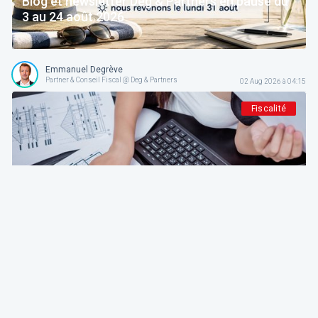
Blog et newsletter Deg & Partners en pause du
3 au 24 août 2026
Emmanuel Degrève
Partner & Conseil Fiscal @ Deg & Partners
02 Aug 2026 à 04:15
Fiscalité
Deg & Partners
Paroles d’expert
L'amortissement en droit fiscal et comptable
belge: fondements, méthodes et guide pratique
pour indépendants et sociétés
Emmanuel Degrève
Partner & Conseil Fiscal @ Deg & Partners
01 Aug 2026 à 04:15
Patrimoine et finance personnel