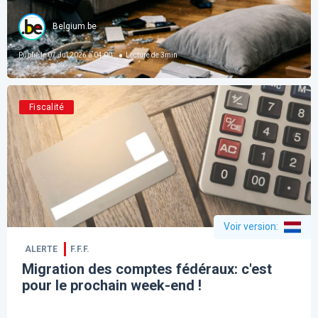
Belgium.be
Publié le
07 Jul 2026 à 04:00
Lecture de
3
min
Fiscalité
Voir version
:
ALERTE
F.F.F.
Migration des comptes fédéraux: c'est
pour le prochain week-end !