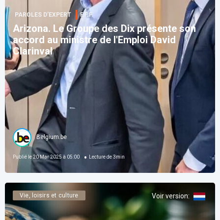
PAROLES D’EXPERT
F.F.F.
Arizona. Le Groupe des Dix présente son
accord au ministre de l'Emploi David
Clarinval
Belgium.be
Publié le
20 Mar 2025 à 05:00
Lecture de
3
min
Vie, loisirs et culture
Voir version
: