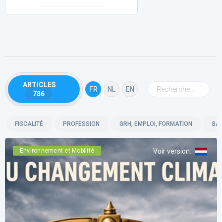
ARTICLES
FR
NL
EN
786
FISCALITÉ
PROFESSION
GRH, EMPLOI, FORMATION
BA
Environnement et Mobilité
Voir version
: