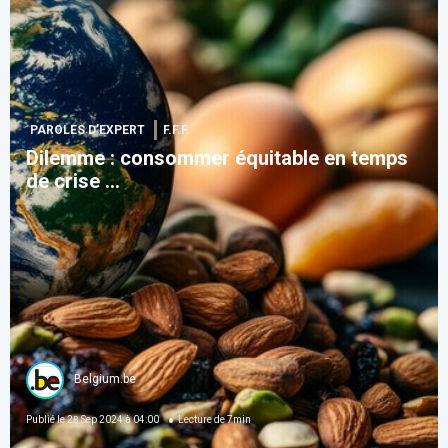
PAROLES D’EXPERT
F.F.F.
Dilemme : consommer équitable en temps
de crise ...
Belgium.be
Publié le
28 Sep 2024 à 04:00
Lecture de
7
min