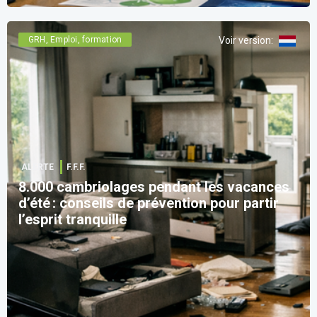
GRH, Emploi, formation
Voir version
:
ALERTE
F.F.F.
8.000 cambriolages pendant les vacances
d’été : conseils de prévention pour partir
l’esprit tranquille