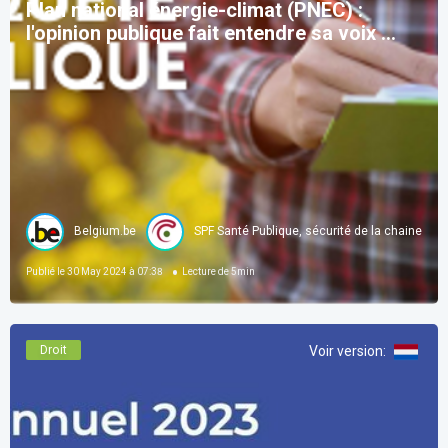
Plan national énergie-climat (PNEC) :
l'opinion publique fait entendre sa voix ...
Belgium.be
SPF Santé Publique, sécurité de la chaine ali
Publié le
30 May 2024 à 07:38
Lecture de
5
min
Droit
Voir version
: