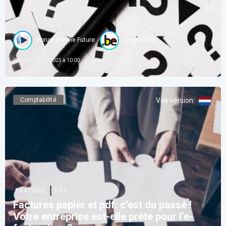
Forum For the Future
Belgium.be
Publié le
22 Jul 2025 à 10:00
Lecture de
5
min
Comptabilité
Voir version
:
PRATIQUE
F.F.F.
Factures papier et pdf: c’est du passé !
Votre entreprise est-elle prête pour l’e-