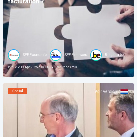
facturation ?
SPF Economie
SPF Finances
Belgium.be
Publié le
11 Apr 2025 à 04:00
Lecture de
4
min
Social
Voir version
: