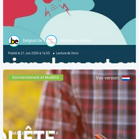
Belgium.be
Médiateur Fédéral
Publié le
21 Jun 2024 à 16:55
Lecture de
3
min
Environnement et Mobilité
Voir version
:
PAROLES D’EXPERT
F.F.F.