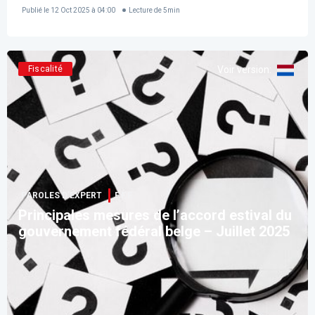
Publié le
12 Oct 2025 à 04:00
Lecture de
5
min
Fiscalité
Voir version
:
PAROLES D’EXPERT
F.F.F.
Principales mesures de l’accord estival du
gouvernement fédéral belge – Juillet 2025