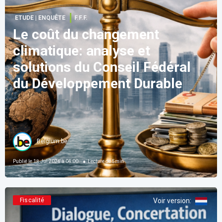
ETUDE | ENQUÊTE
F.F.F.
Le coût du changement
climatique: analyse et
solutions du Conseil Fédéral
du Développement Durable
Belgium.be
Publié le
18 Jul 2026 à 04:00
Lecture de
5
min
Fiscalité
Voir version
: