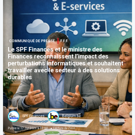
COMMUNIQUÉ DE PRESSE
F.F.F.
Le SPF Finances et le ministre des
Finances reconnaissent l’impact des
perturbations informatiques et souhaitent
travailler avec le secteur à des solutions
durables
SPF Finances
Belgium.be
Publié le
17 Jul 2026 à 12:00
Lecture de
2
min