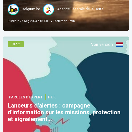
Belgium.be
Agence Fédérale de la Dette
Publié le
27 Aug 2024 à 06:00
Lecture de
3
min
Droit
Voir version
:
PAROLES D’EXPERT
F.F.F.
Lanceurs d'alertes : campagne
d'information sur les missions, protection
et signalement...