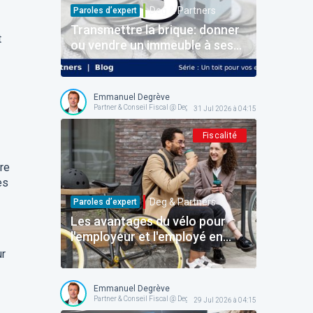
Deg & Partners
Paroles d’expert
Transmettre la brique: donner
t
ou vendre un immeuble à ses
enfants
Emmanuel Degrève
Partner & Conseil Fiscal @ Deg & Partners
31 Jul 2026 à 04:15
Fiscalité
re
es
Deg & Partners
Paroles d’expert
Les avantages du vélo pour
l'employeur et l'employé en
Belgique: le dossier complet
ur
pour structurer l'avantage
sans faux pas!
Emmanuel Degrève
Partner & Conseil Fiscal @ Deg & Partners
29 Jul 2026 à 04:15