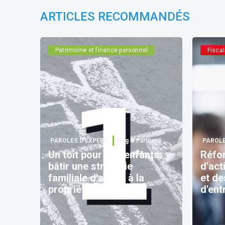
ARTICLES RECOMMANDÉS
Patrimoine et finance personnel
Fiscal
PAROLES D’EXPERT
Deg & Partners
PAROLE
Un toit pour vos enfants:
Réfor
bâtir une stratégie
d'act
familiale d'accès à la
et de
propriété
d'ent