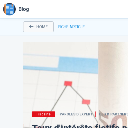
Blog
HOME
FICHE ARTICLE
Fiscalité
PAROLES D’EXPERT
DEG & PARTNER
Taux d'intérêts fictifs 