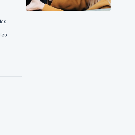
change pour vous
des
 les