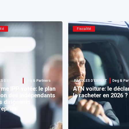
ité
Fiscalité
S D’EXPERT
Deg & Partners
PAROLES D’EXPERT
Deg & Par
me IPP votée: le plan
ATN voiture: le déclarer ou
ion des indépendants
le racheter en 2026 ?
s dirigeants
reprise