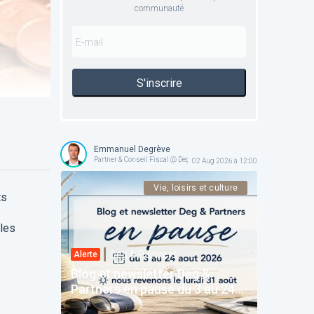
communauté
S'inscrire
Emmanuel Degrève
Partner & Conseil Fiscal @ Deg & Partners
02 Aug 2026 à 12:00
Vie, loisirs et culture
ts
bles
Deg & Partners
Alerte
Blog et newsletter Deg &
Partners en pause du 3 au 24
août 2026