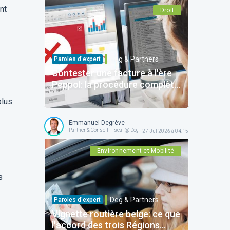
nt
Droit
Deg & Partners
Paroles d’expert
Contester une facture à l'ère
Peppol: la procédure complète
pour protéger votre entreprise
plus
Emmanuel Degrève
Partner & Conseil Fiscal @ Deg & Partners
27 Jul 2026 à 04:15
Environnement et Mobilité
s
Deg & Partners
Paroles d’expert
Vignette routière belge: ce que
l'accord des trois Régions