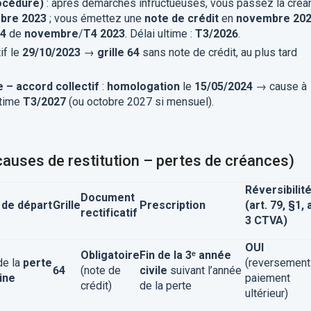
océdure)
: après démarches infructueuses, vous passez la créa
bre 2023
; vous émettez une
note de crédit
en
novembre 20
64
de
novembre
/
T4 2023
. Délai ultime :
T3/2026
.
if le
29/10/2023
→
grille 64
sans note de crédit, au plus tard
e – accord collectif
:
homologation
le
15/05/2024
→ cause à
ltime
T3/2027
(ou octobre 2027 si mensuel).
(causes de restitution – pertes de créances)
Réversibilit
Document
 de départ
Grille
Prescription
(art. 79, §1, a
rectificatif
3 CTVA)
OUI
Obligatoire
Fin de la 3ᵉ année
de la
perte
(reversement
64
(note de
civile
suivant l’année
ine
paiement
crédit)
de la perte
ultérieur)