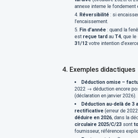
annexe interne le fondement 
Réversibilité
: si encaisse
l’encaissement.
Fin d’année
: quand la fen
est
reçue tard
au
T4
, que l
31/12
votre intention d’exerce
4.
Exemples didactiques
Déduction omise – fact
2022 → déduction encore po
(déclaration en janvier 2026).
Déduction au-delà de 3 
rectificative
(erreur de 2022 
déduire en 2026
, dans la dé
circulaire 2025/C/23
sont
t
fournisseur, références explici