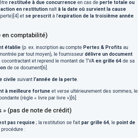
 être
restituée à due concurrence
en cas de
perte totale ou
’
action en restitution
naît
à la date où survient la cause
 perte)[4] et
se prescrit
à l’
expiration de la troisième année
e en comptabilité)
t établie
(p. ex. inscription au compte
Pertes & Profits
au
émontrée par tout moyen), le fournisseur
délivre un document
 cocontractant et reprend le montant de TVA
en grille 64
de sa
ion
de ce document[6].
e civile
suivant
l’année de la perte
.
nt à meilleure fortune
et verse ultérieurement des sommes, le
ndante (règle « livre par livre »)[6].
s » (pas de note de crédit)
’est pas requise
; la restitution se fait
par grille 64
, le
point de
a procédure :