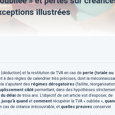
oubliée » et pertes sur créance
xceptions illustrées
(déduction) et la restitution de TVA en cas de
perte (totale ou
t à des règles de calendrier très précises, dont la méconnaiss
ela s’ajoutent des
régimes dérogatoires
(faillite, réorganisatio
uplissement ciblé
permettant, dans des hypothèses strictemen
 du délai
de trois ans. L’objectif de cet article est d’exposer, de
,
jusqu’à quand
et
comment
récupérer la TVA « oubliée »,
quan
en cas de créance irrécouvrable, et
quelles preuves
conserver.