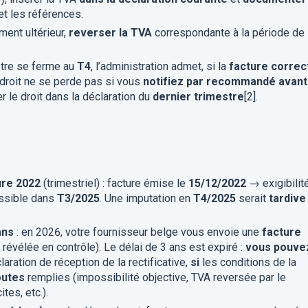
et les références.
ment ultérieur,
reverser la TVA
correspondante à la période de
être se ferme au
T4
, l’administration admet, si la
facture correc
e droit ne se perde pas si vous
notifiez par recommandé avant
r le droit dans la déclaration du
dernier trimestre
[2].
ure 2022
(trimestriel) : facture émise le
15/12/2022
→ exigibilit
ssible dans
T3/2025
. Une imputation en
T4/2025
serait
tardive
ans
: en 2026, votre fournisseur belge vous envoie une
facture
révélée en contrôle). Le délai de 3 ans est expiré :
vous pouve
claration de réception de la rectificative,
si
les conditions de la
outes
remplies (impossibilité objective, TVA reversée par le
tes, etc.).