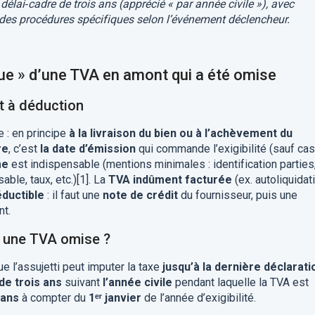
 délai‐cadre de trois ans (apprécié « par année civile »), avec
 des procédures spécifiques selon l’événement déclencheur.
ue » d’une TVA en amont qui a été omise
it à déduction
e : en principe
à la livraison du bien ou à l’achèvement du
re
, c’est
la date d’émission
qui commande l’exigibilité (sauf cas
me
est indispensable (mentions minimales : identification parties
le, taux, etc.)[1]. La
TVA indûment facturée
(ex. autoliquidat
éductible
: il faut une
note de crédit
du fournisseur, puis une
nt.
e une TVA omise ?
ue l’assujetti peut imputer la taxe
jusqu’à la dernière déclarati
 de trois ans
suivant
l’année civile
pendant laquelle la TVA est
 ans
à compter du
1ᵉʳ janvier
de l’année d’exigibilité.