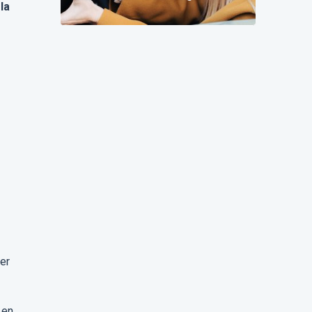
la
change pour vous
ler
en