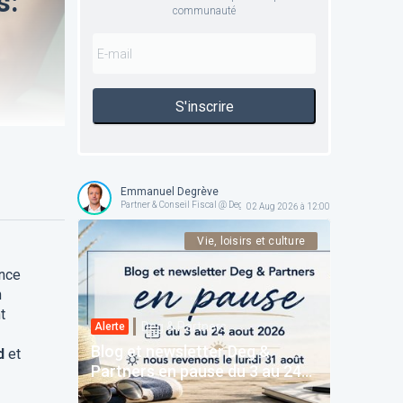
s:
communauté
S'inscrire
Emmanuel Degrève
Partner & Conseil Fiscal @ Deg & Partners
02 Aug 2026 à 12:00
Vie, loisirs et culture
ance
n
t
Deg & Partners
Alerte
Blog et newsletter Deg &
d
et
Partners en pause du 3 au 24
août 2026