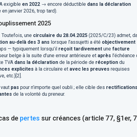
A exigible
en 2022
→ encore déductible
dans la déclaration
n janvier 2026, trop tard).
ssouplissement 2025
. Toutefois, une
circulaire du 28.04.2025
(2025/C/23) admet, d
ion au-delà des 3 ans
lorsque l’assujetti a été
objectivement
mps — typiquement lorsqu’il
reçoit tardivement
une
facture
eur belge à la suite d’une erreur antérieure et
après
l’échéance
te TVA
dans la déclaration
de la période de
réception
du
ces explicites
à la circulaire et
avec les preuves
requises
e, etc.)[2].
 vaut
pas
pour n’importe quel oubli ; elle cible des
rectification
antes
de la volonté du preneur.
 cas de
pertes
sur créances (article 77, §1er, 7