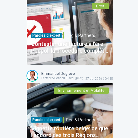
Droit
Deg & Partners
Paroles d’expert
Contester une facture à l'ère
Peppol: la procédure complète
pour protéger votre entreprise
Emmanuel Degrève
Partner & Conseil Fiscal @ Deg & Partners
27 Jul 2026 à 04:15
Environnement et Mobilité
Deg & Partners
Paroles d’expert
Vignette routière belge: ce que
l'accord des trois Régions