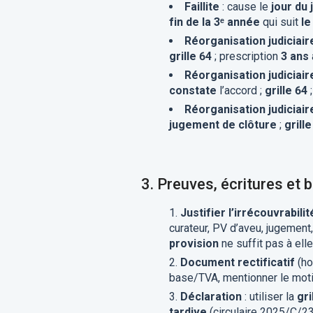
Faillite
: cause le
jour du 
fin de la 3ᵉ année
qui suit
le
Réorganisation judiciair
grille 64
; prescription
3 ans
Réorganisation judiciair
constate
l’accord ;
grille 64
;
Réorganisation judiciaire
jugement de clôture
;
grille
3.
Preuves, écritures et 
Justifier l’irrécouvrabilit
curateur, PV d’aveu, jugement,
provision
ne suffit pas à elle
Document rectificatif
(hor
base/TVA, mentionner le motif
Déclaration
: utiliser la
gri
tardive
(circulaire 2025/C/23