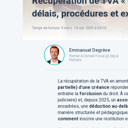
Récupération de TVA « 
délais, procédures et e
Temps de lecture
:
9
min |
15 oct. 2025 à 04:15
Emmanuel Degrève
Partner & Conseil Fiscal @ Deg &
Partners
La récupération de la TVA en amont 
partielle) d’une créance
réponden
entraîne la
forclusion
du droit. À c
judiciaire) et, depuis 2025, un
asso
encadrées, une
déduction au-delà
manière structurée et pédagogique
comment
inscrire une restitution 