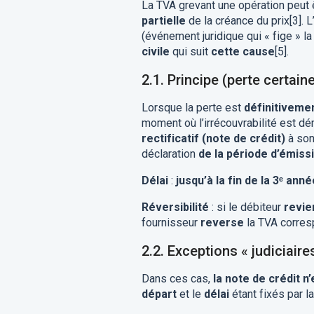
La TVA grevant une opération peut
partielle
de la créance du prix[3]. L
(événement juridique qui « fige » la
civile
qui suit
cette cause
[5].
2.1. Principe (perte certain
Lorsque la perte est
définitivemen
moment où l’irrécouvrabilité est d
rectificatif (note de crédit)
à son
déclaration
de la période d’émiss
Délai
:
jusqu’à la fin de la 3ᵉ anné
Réversibilité
: si le débiteur
revie
fournisseur
reverse
la TVA correspo
2.2. Exceptions « judiciaire
Dans ces cas,
la note de crédit n
départ
et le
délai
étant fixés par l