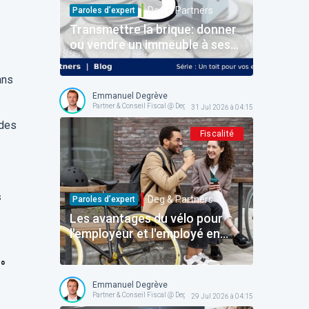
Deg & Partners
Paroles d’expert
Transmettre la brique: donner
ou vendre un immeuble à ses
enfants
ans
Emmanuel Degrève
Partner & Conseil Fiscal @ Deg & Partners
31 Jul 2026 à 04:15
 des
Fiscalité
s
Deg & Partners
Paroles d’expert
Les avantages du vélo pour
l'employeur et l'employé en
Belgique: le dossier complet
pour structurer l'avantage
°
sans faux pas!
Emmanuel Degrève
Partner & Conseil Fiscal @ Deg & Partners
29 Jul 2026 à 04:15