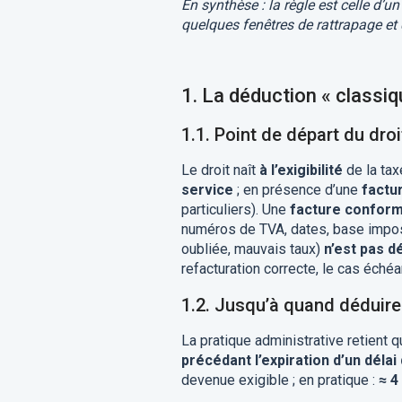
En synthèse : la règle est celle d’un
quelques fenêtres de rattrapage et
1.
La déduction « classiq
1.1. Point de départ du dro
Le droit naît
à l’exigibilité
de la tax
service
; en présence d’une
factu
particuliers). Une
facture confor
numéros de TVA, dates, base imposab
oubliée, mauvais taux)
n’est pas d
refacturation correcte, le cas échéa
1.2. Jusqu’à quand déduir
La pratique administrative retient q
précédant l’expiration d’un délai
devenue exigible ; en pratique :
≈ 4