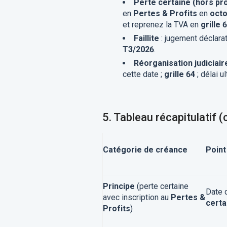
Perte certaine (hors pr
en
Pertes & Profits
en
octo
et reprenez la TVA en
grille 
Faillite
: jugement déclarat
T3/2026
.
Réorganisation judiciair
cette date ;
grille 64
; délai u
5.
Tableau récapitulatif 
Catégorie de créance
Point
Principe
(perte certaine
Date 
avec inscription au
Pertes &
certa
Profits
)