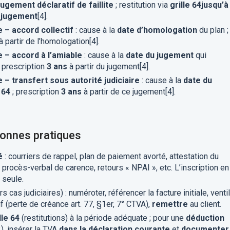
jugement déclaratif de faillite
; restitution via
grille 64
jusqu’à 
 jugement
[4].
e – accord collectif
: cause à la
date d’homologation
du plan ;
à partir de l’homologation[4].
e – accord à l’amiable
: cause à la
date du jugement
qui
 prescription
3 ans
à partir du jugement[4].
 – transfert sous autorité judiciaire
: cause à la
date du
 64
; prescription
3 ans
à partir de ce jugement[4].
bonnes pratiques
é
: courriers de rappel, plan de paiement avorté, attestation du
 procès-verbal de carence, retours « NPAI », etc. L’inscription en
 seule.
s cas judiciaires) : numéroter, référencer la facture initiale, venti
 (perte de créance art. 77, §1er, 7° CTVA),
remettre
au client.
lle 64
(restitutions) à la période adéquate ; pour une
déduction
), insérer la TVA
dans la déclaration courante
et
documenter