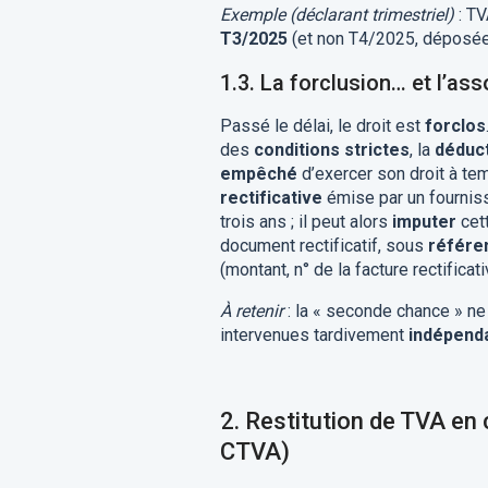
Exemple (déclarant trimestriel)
: TV
T3/2025
(et non T4/2025, déposée e
1.3. La forclusion… et l’a
Passé le délai, le droit est
forclos
des
conditions strictes
, la
déduct
empêché
d’exercer son droit à te
rectificative
émise par un fourniss
trois ans ; il peut alors
imputer
cet
document rectificatif, sous
référen
(montant, n° de la facture rectificativ
À retenir
: la « seconde chance » ne
intervenues tardivement
indépend
2.
Restitution de TVA en
CTVA)