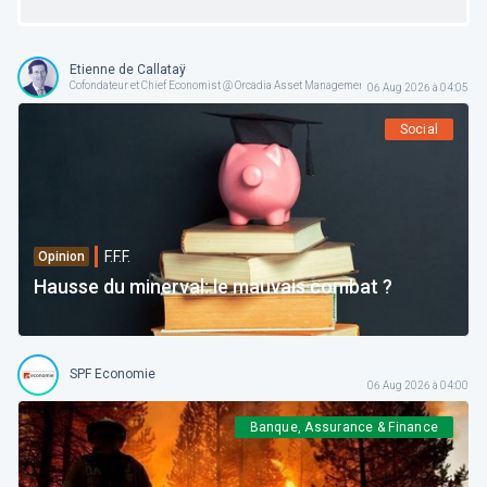
Etienne de Callataÿ
Cofondateur et Chief Economist @ Orcadia Asset Management
06 Aug 2026 à 04:05
Social
F.F.F.
Opinion
Hausse du minerval: le mauvais combat ?
SPF Economie
06 Aug 2026 à 04:00
Banque, Assurance & Finance