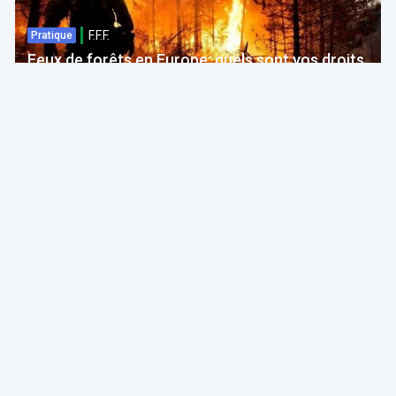
F.F.F.
Pratique
Feux de forêts en Europe: quels sont vos droits
si votre voyage est impacté ?
Bruno Colmant
Professeur, Membre de l'Académie Royale
06 Aug 2026 à 04:00
GRH, Emploi, formation
F.F.F.
Opinion
Quelles études choisir en septembre 2026 ?
ITAA