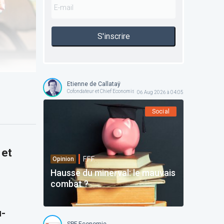
S'inscrire
Etienne de Callataÿ
Cofondateur et Chief Economist @ Orcadia Asset Management
06 Aug 2026 à 04:05
Social
 et
F.F.F.
Opinion
Hausse du minerval: le mauvais
combat ?
u-
SPF Economie