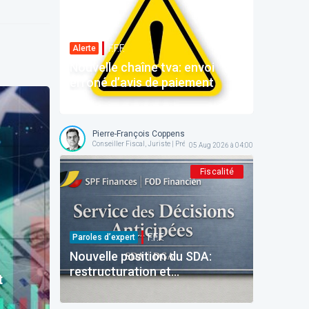
F.F.F.
Alerte
Nouvelle chaîne tva: envoi
erroné d’avis de paiement
Pierre-François Coppens
Conseiller Fiscal, Juriste | Président @ AFPC
05 Aug 2026 à 04:00
Fiscalité
F.F.F.
Paroles d’expert
Nouvelle position du SDA:
restructuration et
t
reinvestissement