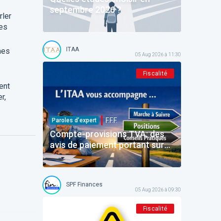
septembre 2026 ?
rler
les
ITAA
mes
05 Aug 2026 à 11:30
Fiscalité
ent
r,
F.F.F.
Paroles d’expert
Compte-provisions TVA: des
avis de paiement portant sur
des montants déjà payés
SPF Finances
05 Aug 2026 à 09:30
Fiscalité