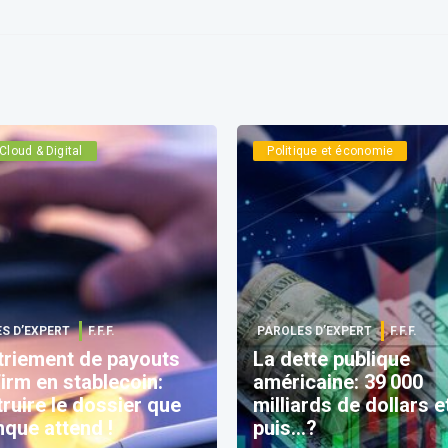
Cloud & Digital
Politique et économie
S D’EXPERT
F.F.F.
PAROLES D’EXPERT
F.F.F.
triement de payouts
La dette publique
irm en stablecoin:
américaine: 39 000
ruire le dossier que
milliards de dollars e
nque attend !
puis…?