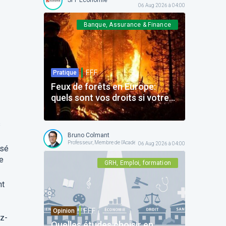
06 Aug 2026 à 04:00
Banque, Assurance & Finance
F.F.F.
Pratique
Feux de forêts en Europe:
quels sont vos droits si votre
voyage est impacté ?
s
Bruno Colmant
Professeur, Membre de l'Académie Royale
06 Aug 2026 à 04:00
ssé
te
GRH, Emploi, formation
nt
F.F.F.
Opinion
ez-
Quelles études choisir en