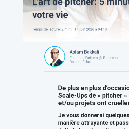
L'art de pitcher: 5 min
votre vie
Temps de lecture
:
2
min |
14 juin 2026 à 04:10
Aslam Bakkali
Founding Partners @ Business
Doctors Belux
De plus en plus d’occasi
Scale-Ups de « pitcher »
et/ou projets ont cruell
Je vous donnerai quelques 
manière attrayante et pass