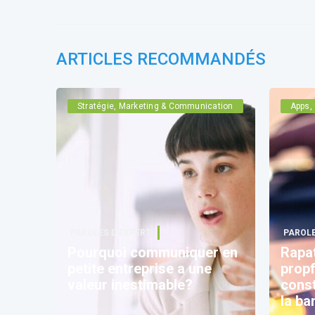
ARTICLES RECOMMANDÉS
Stratégie, Marketing & Communication
Apps, 
PAROLES D’EXPERT
F.F.F.
PAROLE
Pourquoi communiquer en
Rapa
petite entreprise a une
propf
valeur inestimable?
const
la ba