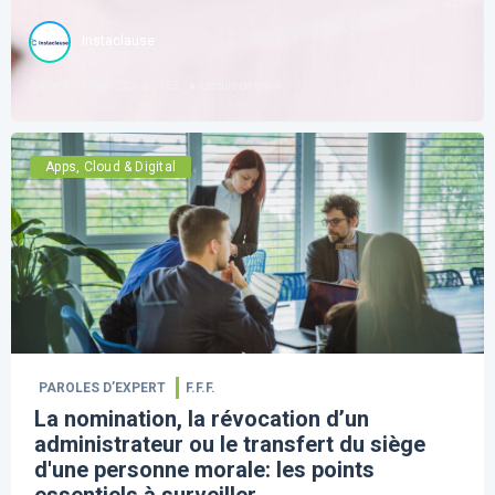
Instaclause
Publié le
12 Mar 2026 à 05:52
Lecture de
6
min
Apps, Cloud & Digital
PAROLES D’EXPERT
F.F.F.
La nomination, la révocation d’un
administrateur ou le transfert du siège
d'une personne morale: les points