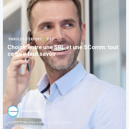
PAROLES D’EXPERT
F.F.F.
Choisir entre une SRL et une SComm: tout
ce qu'il faut savoir
Instaclause
Publié le
12 Apr 2026 à 05:33
Lecture de
6
min