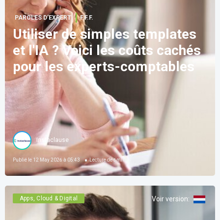
PAROLES D’EXPERT
F.F.F.
Utiliser de simples templates
et l'IA ? Voici les coûts cachés
pour les experts-comptables
Instaclause
Publié le
12 May 2026 à 05:43
Lecture de
6
min
Apps, Cloud & Digital
Voir version
: