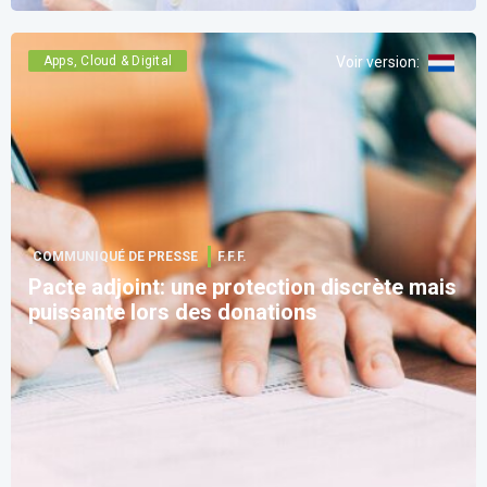
Apps, Cloud & Digital
Voir version
:
COMMUNIQUÉ DE PRESSE
F.F.F.
Pacte adjoint: une protection discrète mais
puissante lors des donations