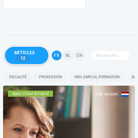
ARTICLES
FR
NL
EN
12
FISCALITÉ
PROFESSION
GRH, EMPLOI, FORMATION
BA
Apps, Cloud & Digital
Voir version
: