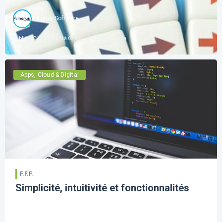
Horus Software
Publié le
08 May 2020 à 05:49
Lecture de
3
min
Apps, Cloud & Digital
F.F.F.
Simplicité, intuitivité et fonctionnalités