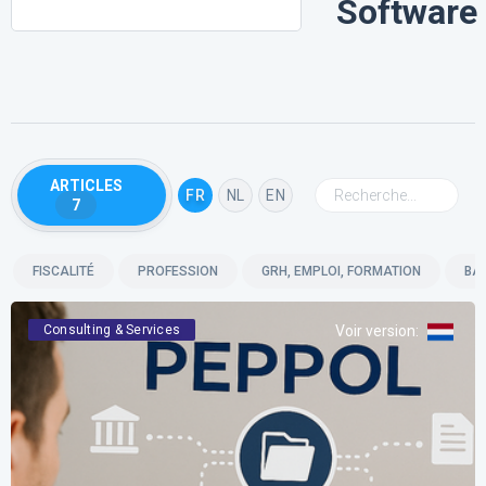
Software
ARTICLES
FR
NL
EN
7
FISCALITÉ
PROFESSION
GRH, EMPLOI, FORMATION
BA
Consulting & Services
Voir version
: