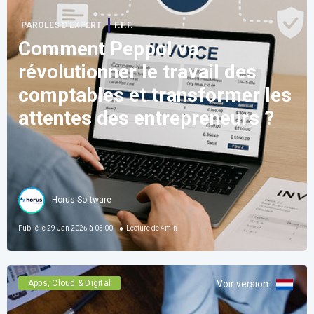
PAROLES D’EXPERT
F.F.F.
Comment Peppol va
révolutionner le travail des
comptables et transformer les
attentes des entrepreneurs ?
Horus Software
Publié le
29 Jan 2026 à 05:00
Lecture de
4
min
Apps, Cloud & Digital
Voir version
: