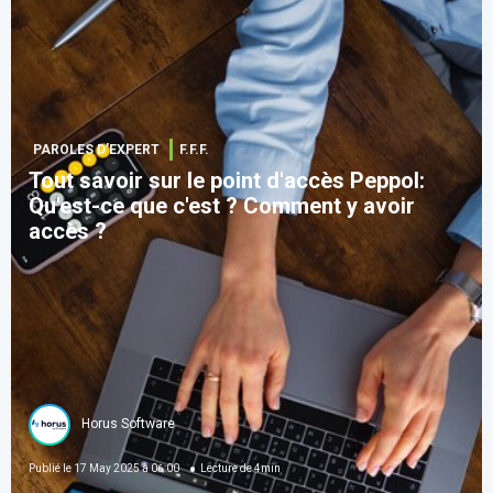
PAROLES D’EXPERT
F.F.F.
Tout savoir sur le point d'accès Peppol:
Qu'est-ce que c'est ? Comment y avoir
accès ?
Horus Software
Publié le
17 May 2025 à 06:00
Lecture de
4
min