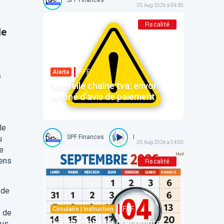
05 Aug 2026 à 09:30
Fiscalité
le
F.F.F.
Alerte
s
Nouvelle chaîne tva: envoi
erroné d’avis de paiement
le
SPF Finances
Forum For the Future
u
05 Aug 2026 à 04:00
ue
éens
Fiscalité
 de
F.F.F.
Circulaire | Instruction
e de
Déclarations de précompte
ous