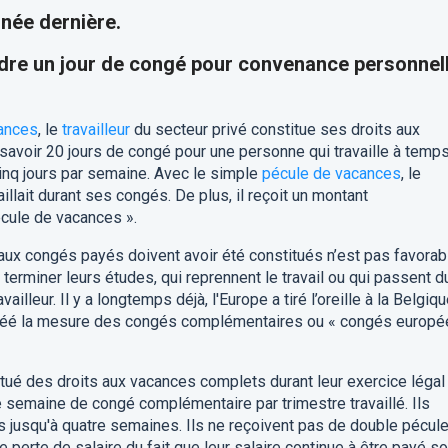
année dernière.
re un jour de congé pour convenance personnel
ances
, le
travailleur
du secteur privé constitue ses droits aux
 savoir 20 jours de congé pour une personne qui travaille à temp
inq jours par semaine. Avec le simple
pécule de vacances
, le
aillait durant ses congés. De plus, il reçoit un montant
cule de vacances ».
 aux congés payés doivent avoir été constitués n’est pas favorab
terminer leurs études, qui reprennent le travail ou qui passent d
vailleur. Il y a longtemps déjà, l'Europe a tiré l’oreille à la Belgiq
 créé la mesure des congés complémentaires ou « congés europ
titué des droits aux vacances complets durant leur exercice légal
 semaine de congé complémentaire par trimestre travaillé. Ils
ts jusqu'à quatre semaines. Ils ne reçoivent pas de double pécul
perte de salaire du fait que leur salaire continue à être payé s