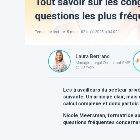
Tout savoir sur les co
questions les plus fréq
Temps de lecture
:
5
min |
02 août 2025 à 04:00
Laura Bertrand
Managing Legal Consultant PME
@ SD Worx
Les travailleurs du secteur pri
suivante. Un principe clair, mai
calcul complexe et donc parfois
Nicole Meersman, formatrice au
questions fréquentes concernan