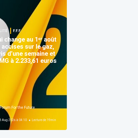
LITÉ
F.F.F.
i change au 1ᵉʳ août
 accises sur le gaz,
is d’une semaine et
G à 2.233,61 euros
Forum For the Future
 Aug 2026 à 04:10
Lecture de
19
min