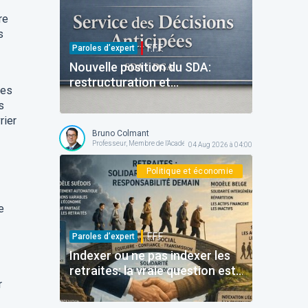
re
s
F.F.F.
Paroles d’expert
Nouvelle position du SDA:
restructuration et
des
reinvestissement
s
rier
Bruno Colmant
Professeur, Membre de l'Académie Royale
04 Aug 2026 à 04:00
Politique et économie
e
F.F.F.
Paroles d’expert
Indexer ou ne pas indexer les
retraites: la vraie question est
r
ailleurs