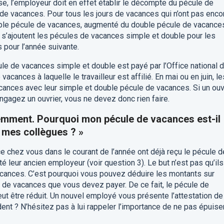
se, l’employeur doit en effet établir le décompte du pécule de
 de vacances. Pour tous les jours de vacances qui n’ont pas enco
imple pécule de vacances, augmenté du double pécule de vacance
la s’ajoutent les pécules de vacances simple et double pour les
 pour l’année suivante.
écule de vacances simple et double est payé par l’Office national 
acances à laquelle le travailleur est affilié. En mai ou en juin, le
cances avec leur simple et double pécule de vacances. Si un ouv
engagez un ouvrier, vous ne devez donc rien faire.
cemment. Pourquoi mon pécule de vacances est-il
 mes collègues ? »
e chez vous dans le courant de l’année ont déjà reçu le pécule d
é leur ancien employeur (voir question 3). Le but n’est pas qu’ils
acances. C’est pourquoi vous pouvez déduire les montants sur
e de vacances que vous devez payer. De ce fait, le pécule de
t être réduit. Un nouvel employé vous présente l’attestation de
t ? N’hésitez pas à lui rappeler l’importance de ne pas épuise