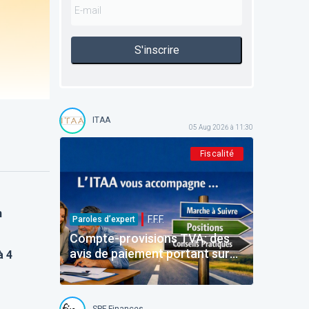
S'inscrire
ITAA
05 Aug 2026 à 11:30
Fiscalité
n
F.F.F.
Paroles d’expert
Compte-provisions TVA: des
avis de paiement portant sur
à 4
des montants déjà payés
SPF Finances