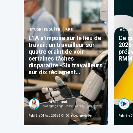
ETUDE | ENQUÊTE
F.F.F.
ACTUA
L’IA s’impose sur le lieu de
Ce qu
travail: un travailleur sur
2026:
quatre craint de voir
préav
certaines tâches
RMMM
disparaître -Six travailleurs
sur dix réclament
davantage de
transparence
Laura Bertrand
SD Worx
Managing Legal Consultant PME @ SD Worx
Publié le
04 Aug 2026 à 04:00
Lecture de
9
min
Publié le
03