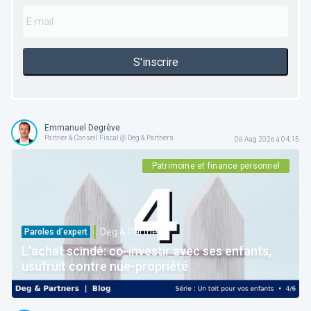
S'inscrire
Emmanuel Degrève
Partner & Conseil Fiscal @ Deg & Partners
08 Aug 2026 à 04:15
Patrimoine et finance personnel
Deg & Partners
Paroles d’expert
L'achat scindé: co-investir avec ses enfants,
usufruit contre nue-propriété