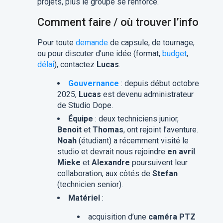
projets, plus le groupe se renforce.
Comment faire / où trouver l’info
Pour toute
demande
de capsule, de tournage,
ou pour discuter d’une idée (format,
budget
,
délai
), contactez
Lucas
.
Gouvernance
: depuis début octobre
2025,
Lucas
est devenu administrateur
de Studio Dope.
Équipe
: deux techniciens junior,
Benoit
et
Thomas
, ont rejoint l’aventure.
Noah
(étudiant) a récemment visité le
studio et devrait nous rejoindre
en avril
.
Mieke
et
Alexandre
poursuivent leur
collaboration, aux côtés de
Stefan
(technicien senior).
Matériel
:
acquisition d’une
caméra PTZ