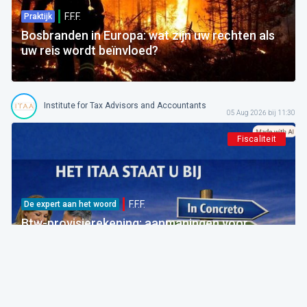
F.F.F.
Praktijk
Bosbranden in Europa: wat zijn uw rechten als
uw reis wordt beïnvloed?
Institute for Tax Advisors and Accountants
05 Aug 2026 bij 11:30
Fiscaliteit
F.F.F.
De expert aan het woord
Btw-provisierekening: aanmaningen voor
bedragen die al betaald zijn
FOD Financiën
05 Aug 2026 bij 09:30