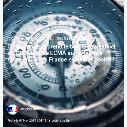
COMMUNIQUÉ DE PRESSE
OECCBB
Ce que nous apprend le baromètre annuel
du CNOEC et de ECMA sur la facture
électronique en France est plutôt positif !
Bright Plus
Publié le
04 May 2025 à 04:15
Lecture de
5
min