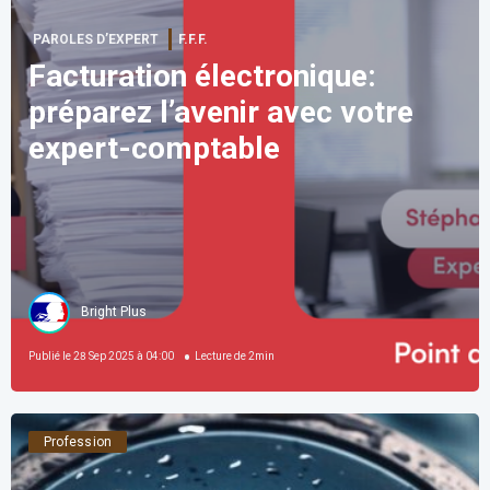
PAROLES D’EXPERT
F.F.F.
Facturation électronique:
préparez l’avenir avec votre
expert-comptable
Bright Plus
Publié le
28 Sep 2025 à 04:00
Lecture de
2
min
Profession