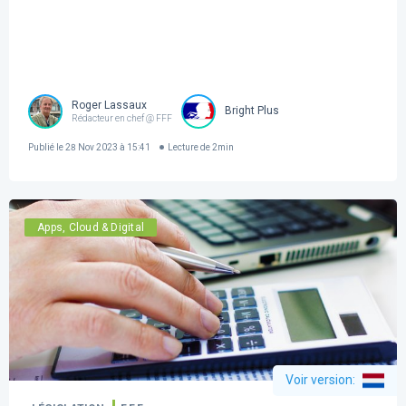
Roger Lassaux
Bright Plus
Rédacteur en chef @ FFF
Publié le
28 Nov 2023 à 15:41
Lecture de
2
min
Apps, Cloud & Digital
Voir version
: