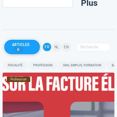
Plus
ARTICLES
FR
NL
EN
6
FISCALITÉ
PROFESSION
GRH, EMPLOI, FORMATION
BA
Profession