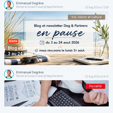
Emmanuel Degrève
Partner & Conseil Fiscal @ Deg & Partners
02 Aug 2026 à 12:00
Vie, loisirs et culture
Deg & Partners
Alerte
Blog et newsletter Deg & Partners en pause du
3 au 24 août 2026
Emmanuel Degrève
Partner & Conseil Fiscal @ Deg & Partners
02 Aug 2026 à 04:15
Fiscalité
Deg & Partners
Paroles d’expert