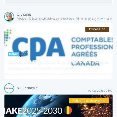
Guy KAHN
Président @ Experts-comptables sans frontières | Administrateur @ Forum For the F
08 Aug 2026 à 08:15
Profession
F.F.F.
Débat
Quand, avant-gardiste, la profession comptable
canadienne réinvente son avenir
SPF Economie
08 Aug 2026 à 04:00
Politique et économie