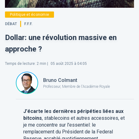
Politique et économie
DÉBAT
F.F.F.
Dollar: une révolution massive en
approche ?
Temps de lecture
:
2
min |
05 août 2025 à 04:05
Bruno Colmant
Professeur, Membre de l'Académie Royale
J'écarte les dernières péripéties liées aux
bitcoins
, stablecoins et autres accessoires, et
je me concentre sur l'essentiel: le
remplacement du Président de la Federal
Reserve, accablé quotidiennement