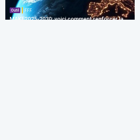
F.F.F.
Outil
MAKE2025-2030: voici comment renforcer la
compétitivité de l'industrie belge ...
Thierry Litannie
Avocat @ LITAXLAW
08 Aug 2026 à 04:00
Fiscalité
F.F.F.
Paroles d’expert
Charges professionnelles: 5 règles d’or que la
plupart des contribuables belges ignorent (et
que trop de contrôleurs oublient)
Geoffroy Galéa
Partner @ CMS | Professeur @ ICHEC-ESSF
07 Aug 2026 à 04:10