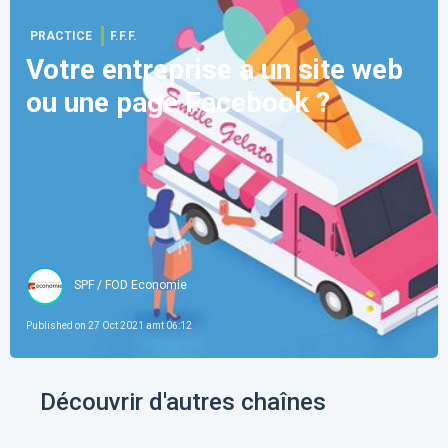
PRACTICE
F.F.F.
Votre entreprise a un site web
ou une page Facebook ?
SPF / FOD Economie
Published on
27 Oct 2021 amt 06:12
Découvrir d'autres chaînes