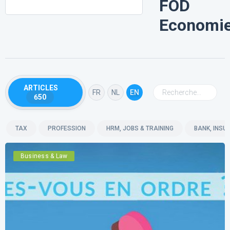
FOD
Economi
ARTICLES
FR
NL
EN
650
TAX
PROFESSION
HRM, JOBS & TRAINING
BANK, INSU
Business & Law