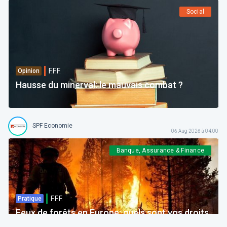
Social
F.F.F.
Opinion
Hausse du minerval: le mauvais combat ?
SPF Economie
06 Aug 2026 à 04:00
Banque, Assurance & Finance
F.F.F.
Pratique
Feux de forêts en Europe: quels sont vos droits
si votre voyage est impacté ?